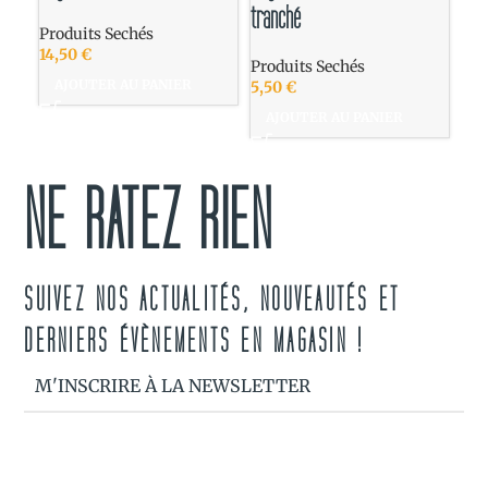
tranché
Produits Sechés
Pro
14,50
€
8,
Produits Sechés
AJOUTER AU PANIER
A
5,50
€
AJOUTER AU PANIER
NE RATEZ RIEN
SUIVEZ NOS ACTUALITÉS, NOUVEAUTÉS ET
DERNIERS ÉVÈNEMENTS EN MAGASIN !
M'INSCRIRE À LA NEWSLETTER