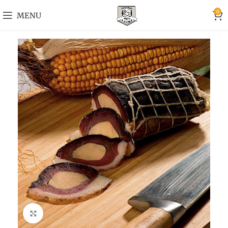
0
MENU
Cliquer pour agrandir