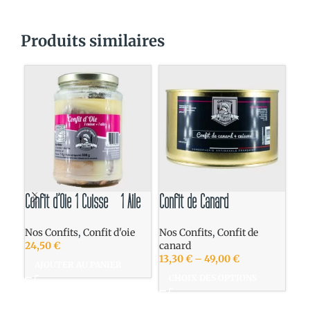
Produits similaires
Confit d’Oie 1 Cuisse – 1 Aile
Confit de Canard
Foie
l’A
Nos Confits
,
Confit d'oie
Nos Confits
,
Confit de
24,50
€
canard
Nos
13,30
€
–
49,00
€
AJOUTER AU PANIER
d'o
CHOIX DES OPTIONS
25,
13