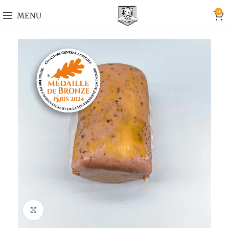
0
MENU
Cliquer pour agrandir