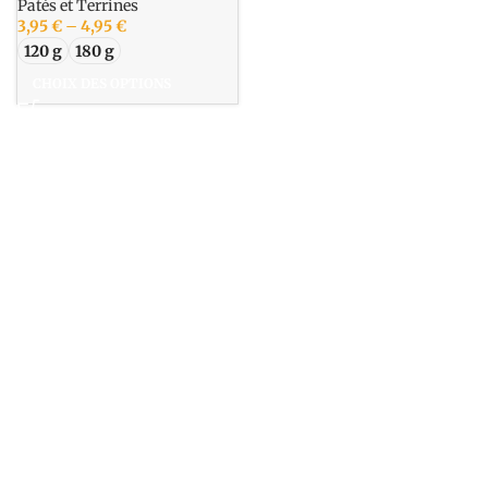
Patés et Terrines
3,95
€
–
4,95
€
120 g
180 g
CHOIX DES OPTIONS