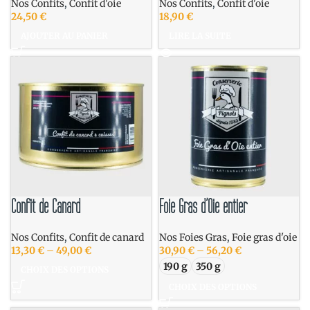
Nos Confits
,
Confit d'oie
Nos Confits
,
Confit d'oie
24,50
€
18,90
€
AJOUTER AU PANIER
LIRE LA SUITE
Confit de Canard
Foie Gras d’Oie entier
Nos Confits
,
Confit de canard
Nos Foies Gras
,
Foie gras d'oie
13,30
€
–
49,00
€
30,90
€
–
56,20
€
190 g
350 g
CHOIX DES OPTIONS
CHOIX DES OPTIONS