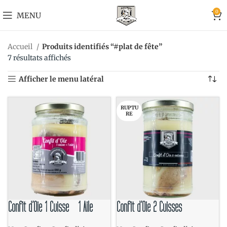
0
MENU
Accueil
Produits identifiés “#plat de fête”
7 résultats affichés
Afficher le menu latéral
RUPTU
RE
Confit d’Oie 1 Cuisse – 1 Aile
Confit d’Oie 2 Cuisses