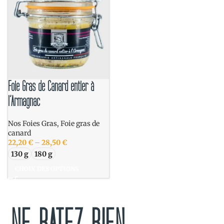
Foie Gras de Canard entier à
l’Armagnac
Nos Foies Gras
,
Foie gras de
canard
22,20
€
–
28,50
€
130 g
180 g
CHOIX DES OPTIONS