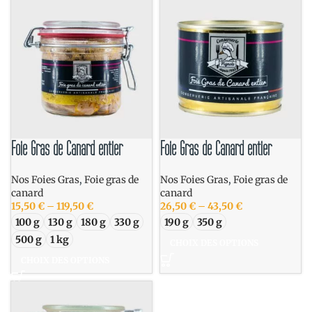
Foie Gras de Canard entier
Foie Gras de Canard entier
Nos Foies Gras
,
Foie gras de
Nos Foies Gras
,
Foie gras de
canard
canard
15,50
€
–
119,50
€
26,50
€
–
43,50
€
100 g
130 g
180 g
330 g
190 g
350 g
500 g
1 kg
CHOIX DES OPTIONS
CHOIX DES OPTIONS