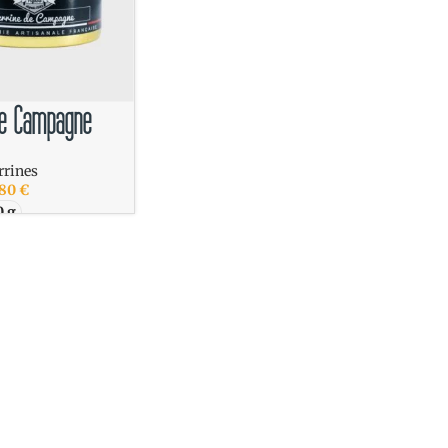
de Campagne
rrines
,80
€
0 g
ES OPTIONS