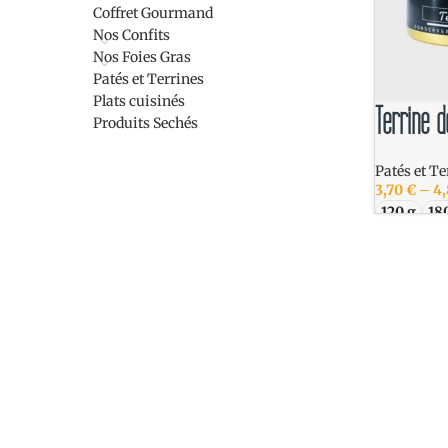
Coffret Gourmand
Nos Confits
Nos Foies Gras
Patés et Terrines
Plats cuisinés
Terrine 
Produits Sechés
Patés et Te
3,70
€
–
4
120 g
18
CHOIX D